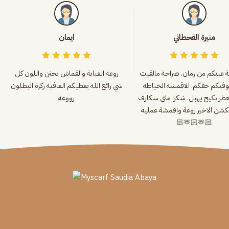
منيرة القحطاني
ايمان
لة عندكم من زمان. صراحة مالقيت
روعة العباية والقماش يجنن واللون كل
وفيكم حقكم. الاقمشة الخياطه
شي رائع الله يعطيكم العافية ركزة البطلون
عطر بكيج يهبل. شكرا ماي سكارف
رووعه
كولكشن الاخير روعة واقمشة عمليه.
🏻🫶🏻🫶🏻